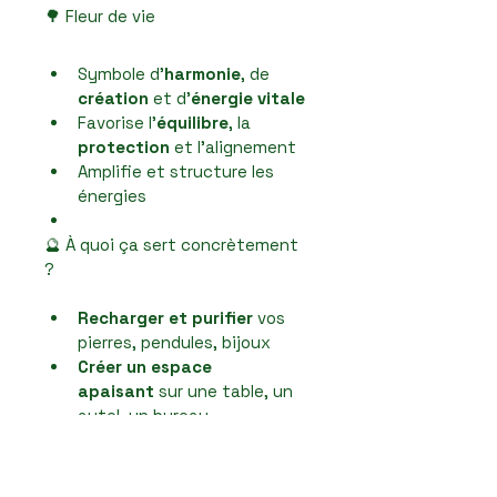
🌳 Fleur de vie
Symbole d’
harmonie
, de 
création
 et d’
énergie vitale
Favorise l’
équilibre
, la 
protection
 et l’alignement
Amplifie et structure les 
énergies
🔮 À quoi ça sert concrètement 
?
Recharger et purifier
 vos 
pierres, pendules, bijoux
Créer un espace 
apaisant
 sur une table, un 
autel, un bureau
Support de méditation
 ou 
de soin énergétique
Objet décoratif 