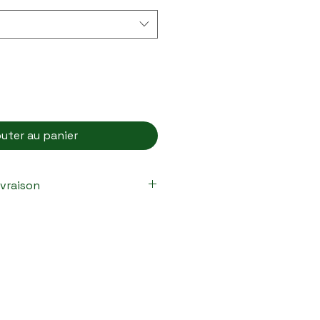
outer au panier
ivraison
 sont préparés avec soin et 
ent. Après confirmation de 
vous la recevrez 
us 48 à 72 heures
. Nos 
pensés pour protéger vos 
e transport, garantissant 
parfait état. Les frais de 