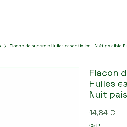
de sophrologie
Ateliers & Formations
Boutique
L
s
Flacon de synergie Huiles essentielles - Nuit paisible B
Flacon d
Huiles es
Nuit pais
Pri
14,84 €
10ml
*