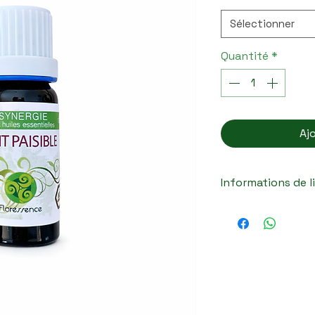
Sélectionner
Quantité
*
Aj
Informations de l
Tous nos produits
expédiés rapidem
votre commande, 
généralement 
so
emballages sont 
flacons pendant l
qu’ils arrivent en 