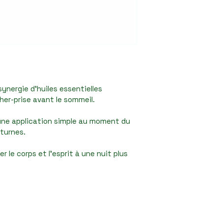
livraison sont ca
de votre passage 
votre localisation
ynergie d’huiles essentielles 
cher-prise avant le sommeil.
cturnes.