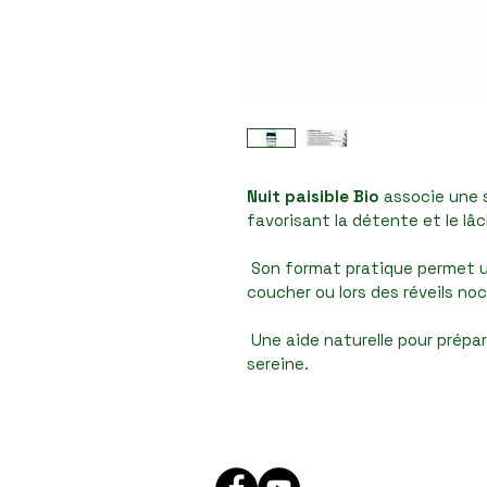
Nuit paisible Bio
 associe une s
favorisant la détente et le lâ
 Son format pratique permet une application simple au moment du 
coucher ou lors des réveils no
 Une aide naturelle pour préparer le corps et l’esprit à une nuit plus 
sereine.