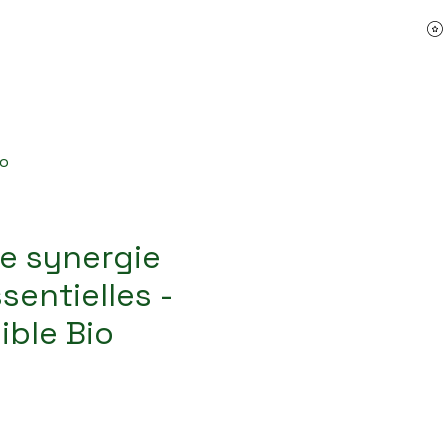
es Sens de Bach
Témoignages
À propos
io
e synergie
sentielles -
ible Bio
x